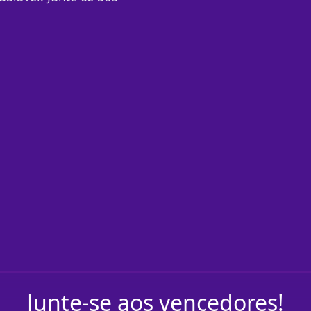
Junte-se aos vencedores!