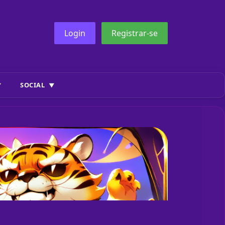
Login
Registrar-se
SOCIAL