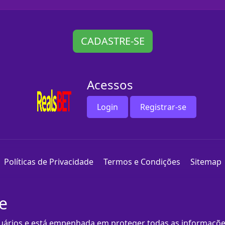
CADASTRE-SE
Acessos
Login
Registrar-se
Políticas de Privacidade
Termos e Condições
Sitemap
de
usuários e está empenhada em proteger todas as informaçõe