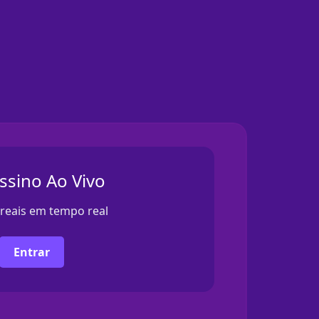
ssino Ao Vivo
 reais em tempo real
Entrar