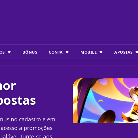
OS
BÔNUS
CONTA
MOBILE
APOSTAS
hor
postas
ônus no cadastro e em
m acesso a promoções
ualável. Junte-se aos